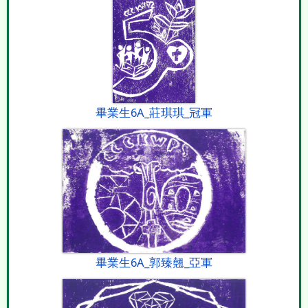
畢業生6A_莊琪琪_冠軍
畢業生6A_郭臻翹_亞軍