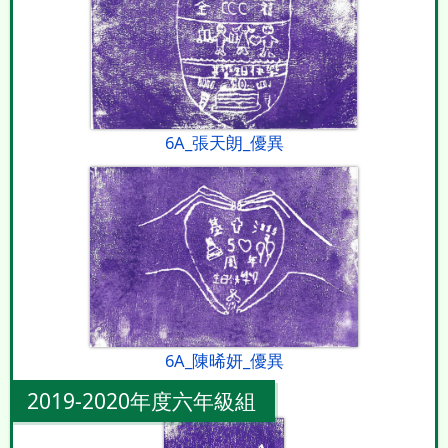
6A_張天朗_優異
6A_陳晞妍_優異
2019-2020年度六年級組