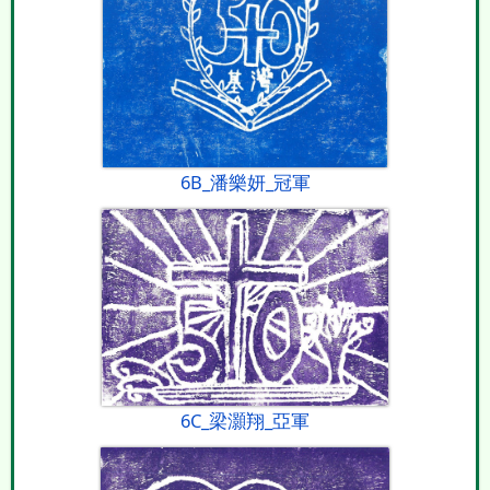
6B_潘樂妍_冠軍
6C_梁灝翔_亞軍