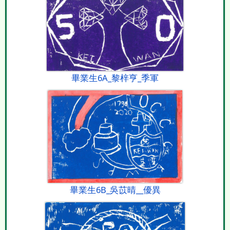
畢業生6A_黎梓亨_季軍
畢業生6B_吳苡晴__優異