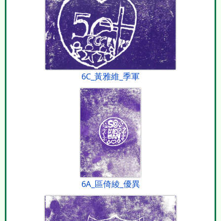
6C_黃雅維_季軍
6A_區倚綾_優異