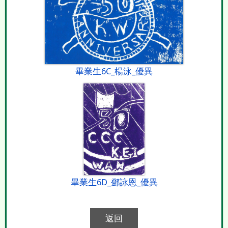
畢業生6C_楊泳_優異
畢業生6D_鄧詠恩_優異
返回