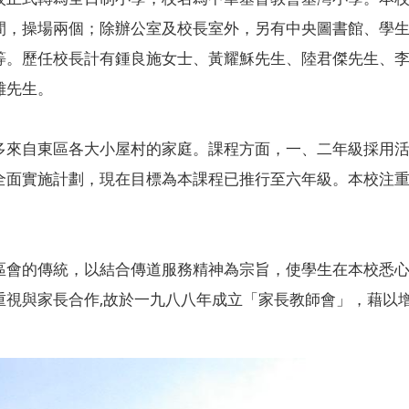
間，操場兩個；除辦公室及校長室外，另有中央圖書館、學
等。歷任校長計有鍾良施女士、黃耀穌先生、陸君傑先生、
雄先生。
多來自東區各大小屋村的家庭。課程方面，一、二年級採用
全面實施計劃，現在目標為本課程已推行至六年級。本校注
區會的傳統，以結合傳道服務精神為宗旨，使學生在本校悉
重視與家長合作,故於一九八八年成立「家長教師會」，藉以