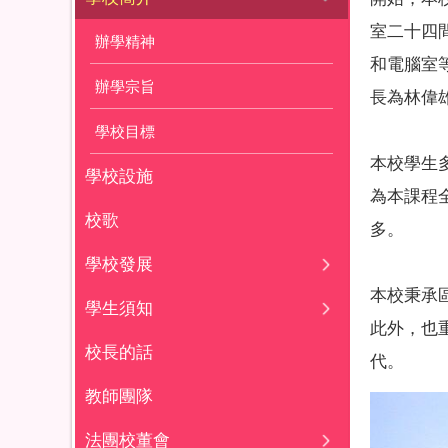
室二十四
辦學精神
和電腦室
辦學宗旨
長為林偉
學校目標
本校學生
學校設施
為本課程
校歌
多。
學校發展
本校秉承
學生須知
此外，也
校長的話
代。
教師團隊
法團校董會