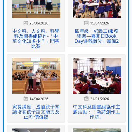
25/06/2026
15/04/2026
中文科、人文科、科學
四年級「V(義工)服務
科及圖書組協作-「中
學習—喜閱日Book
華文化知多少？」問答
Day遊戲攤位」籌備2
比賽
14/04/2026
21/01/2026
家長講座－透過親子閱
中文科及圖書組協作主
讀培養孩子語文能力及
題活動：「新詩創作工
正向 價值觀
作坊」