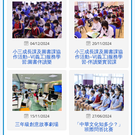
04/12/2024
20/11/2024
小三成長課及圖書課協
小三成長課及圖書課協
作活動--V(義工)服務學
作活動--V(義工)服務學
習:圖書伴讀樂
習-伴讀樂實習課
15/11/2024
27/06/2024
三年級創意故事劇場
「中華文化知多少？」
班際問答比賽