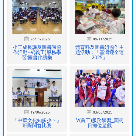
26/11/2025
09/11/2025
小三成長課及圖書課協
體育科及圖書組協作主
作活動--V(義工)服務學
題活動：「基灣迎全運
習:圖書伴讀樂
2025」
19/06/2025
03/03/2025
「中華文化知多少？」
V(義工)服務學習_喜閱
班際問答比賽
日攤位遊戲