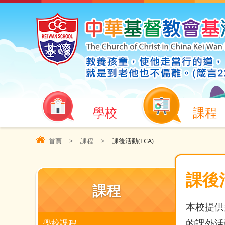
學校
課程
首頁
>
課程
>
課後活動(ECA)
課後活
課程
本校提供
學校課程
的課外活