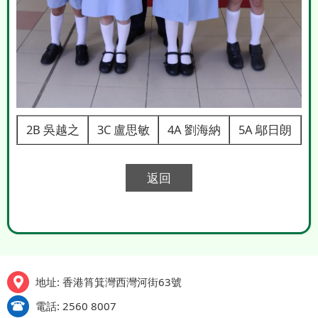
2B 吳越之
3C 盧思敏
4A 劉海納
5A 鄔日朗
返回
地址: 香港筲箕灣西灣河街63號
電話: 2560 8007