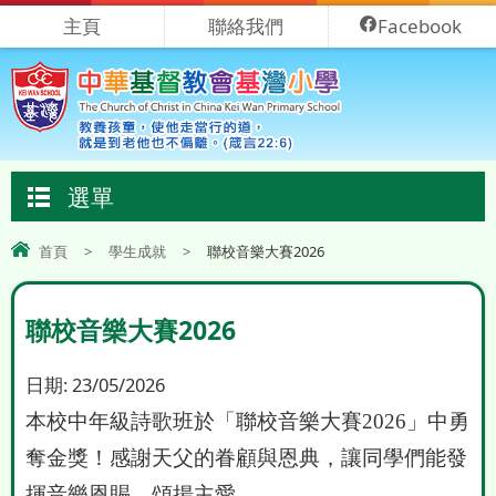
主頁
聯絡我們
Facebook
選單
首頁
>
學生成就
>
聯校音樂大賽2026
聯校音樂大賽2026
日期:
23/05/2026
本校中年級詩歌班於「聯校音樂大賽
2026
」中勇
奪金獎！感謝天父的眷顧與恩典，讓同學們能發
揮音樂恩賜，頌揚主愛。